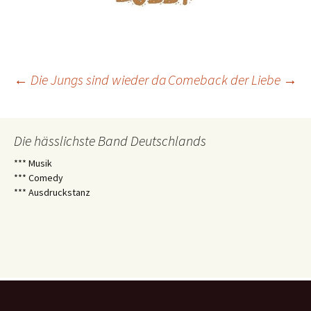
Beitragsnavigation
←
Die Jungs sind wieder da
Comeback der Liebe
→
Die hässlichste Band Deutschlands
*** Musik
*** Comedy
*** Ausdruckstanz