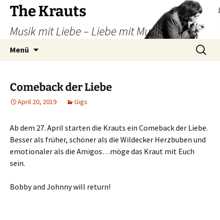
Zum
The Krauts
Inhalt
Musik mit Liebe – Liebe mit Musik
springen
Suchen
Menü
nach:
Comeback der Liebe
April 20, 2019
Gigs
Ab dem 27. April starten die Krauts ein Comeback der Liebe.
Besser als früher, schöner als die Wildecker Herzbuben und
emotionaler als die Amigos…möge das Kraut mit Euch
sein.
Bobby and Johnny will return!