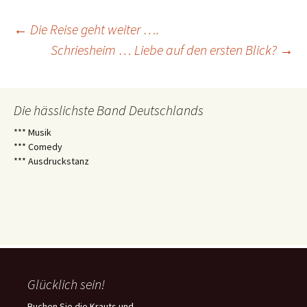
Beitragsnavigation
←
Die Reise geht weiter ….
Schriesheim … Liebe auf den ersten Blick?
→
Die hässlichste Band Deutschlands
*** Musik
*** Comedy
*** Ausdruckstanz
Glücklich sein!
Buchen Sie die Krauts und