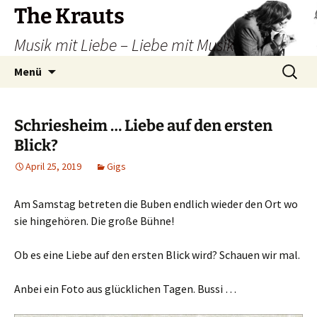
Zum
The Krauts
Inhalt
Musik mit Liebe – Liebe mit Musik
springen
Suchen
Menü
nach:
Schriesheim … Liebe auf den ersten
Blick?
April 25, 2019
Gigs
Am Samstag betreten die Buben endlich wieder den Ort wo
sie hingehören. Die große Bühne!
Ob es eine Liebe auf den ersten Blick wird? Schauen wir mal.
Anbei ein Foto aus glücklichen Tagen. Bussi …