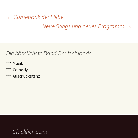
Beitragsnavigation
←
Comeback der Liebe
Neue Songs und neues Programm
→
Die hässlichste Band Deutschlands
*** Musik
*** Comedy
*** Ausdruckstanz
Glücklich sein!