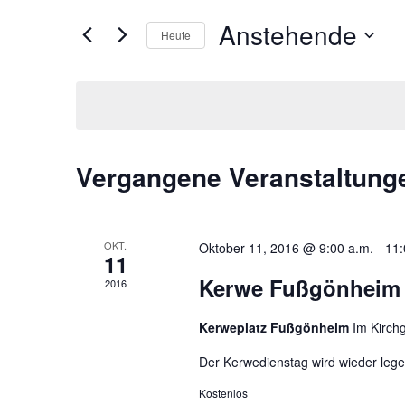
und
Suche
Anstehende
Heute
nach
Ansichten,
Veranstaltungen
Datum
Navigation
Schlüsselwort.
wählen.
Vergangene Veranstaltung
OKT.
Oktober 11, 2016 @ 9:00 a.m.
-
11:
11
Kerwe Fußgönheim
2016
Kerweplatz Fußgönheim
Im Kirch
Der Kerwedienstag wird wieder lege
Kostenlos