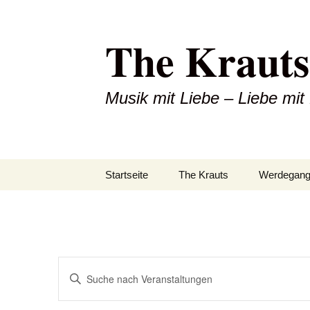
Zum
Inhalt
The Krauts
springen
Musik mit Liebe – Liebe mit
Startseite
The Krauts
Werdegan
Veranstaltungen
Bitte
Suche
Schlüsselwort
eingeben.