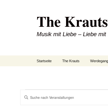
Zum
Inhalt
The Krauts
springen
Musik mit Liebe – Liebe mit
Startseite
The Krauts
Werdegan
Veranstaltungen
Veranstaltungen
Bitte
Suche
Schlüsselwort
eingeben.