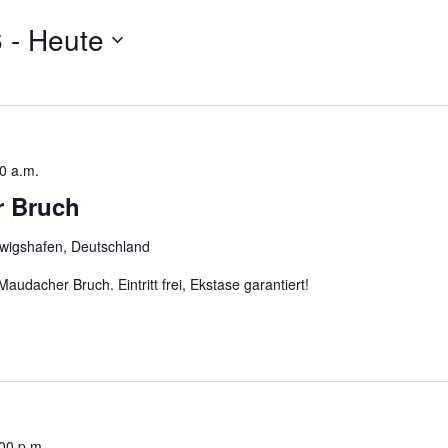
6
 - 
Heute
0 a.m.
r Bruch
wigshafen, Deutschland
udacher Bruch. Eintritt frei, Ekstase garantiert!
00 p.m.