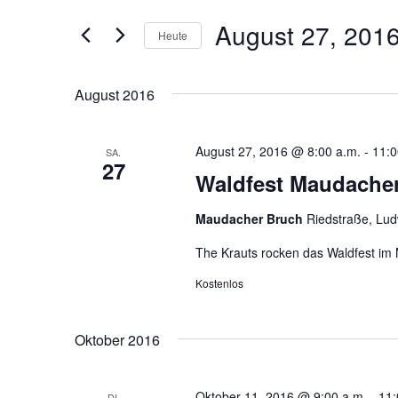
und
Suche
August 27, 201
Heute
nach
Ansichten,
Veranstaltungen
Datum
Navigation
Schlüsselwort.
wählen.
August 2016
August 27, 2016 @ 8:00 a.m.
-
11:0
SA.
27
Waldfest Maudache
Maudacher Bruch
Riedstraße, Lud
The Krauts rocken das Waldfest im Ma
Kostenlos
Oktober 2016
Oktober 11, 2016 @ 9:00 a.m.
-
11:
DI.