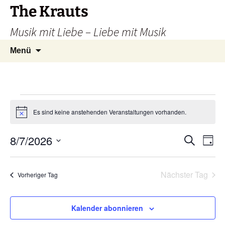
Zum
The Krauts
Inhalt
Musik mit Liebe – Liebe mit Musik
springen
Suchen
Menü
nach:
Veranstaltungen
Es sind keine anstehenden Veranstaltungen vorhanden.
Hinweis
für
Verans
Ver
8/7/2026
Suche
Tag
Ans
Datum
Suche
August
Nav
wählen.
Nächster Tag
Vorheriger Tag
und
7,
Ansich
Kalender abonnieren
Naviga