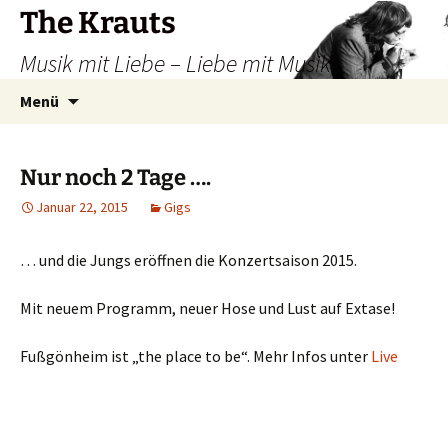
Zum
The Krauts
Inhalt
Musik mit Liebe – Liebe mit Musik
springen
Suchen
Menü
nach:
Nur noch 2 Tage ….
Januar 22, 2015
Gigs
… und die Jungs eröffnen die Konzertsaison 2015.
Mit neuem Programm, neuer Hose und Lust auf Extase!
Fußgönheim ist „the place to be“. Mehr Infos unter
Live