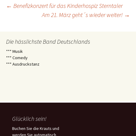
Beitragsnavigation
←
Benefizkonzert für das Kinderhospiz Sterntaler
Am 21. März geht´s wieder weiter!
→
Die hässlichste Band Deutschlands
*** Musik
*** Comedy
*** Ausdruckstanz
Glücklich sein!
Buchen Sie die Krauts und
werden Sie automatisch