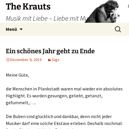
Zum
The Krauts
Inhalt
Musik mit Liebe – Liebe mit Musik
springen
Suchen
Menü
nach:
Ein schönes Jahr geht zu Ende
Dezember 9, 2019
Gigs
Meine Güte,
die Menschen in Plankstadt waren mal wieder ein absolutes
Highlight. Es wurden gesungen, geliebt, getanzt,
gefummelt,…..
Die Buben sind glücklich und dankbar, denn nicht jeder
Musiker darf eine solche Ekstase erleben. Deshalb nochmal: